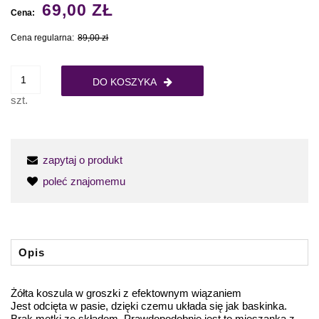
69,00 ZŁ
Cena:
Cena regularna:
89,00 zł
DO KOSZYKA
szt.
zapytaj o produkt
poleć znajomemu
Opis
Żółta koszula w groszki z efektownym wiązaniem
Jest odcięta w pasie, dzięki czemu układa się jak baskinka.
Brak metki ze składem. Prawdopodobnie jest to mieszanka z