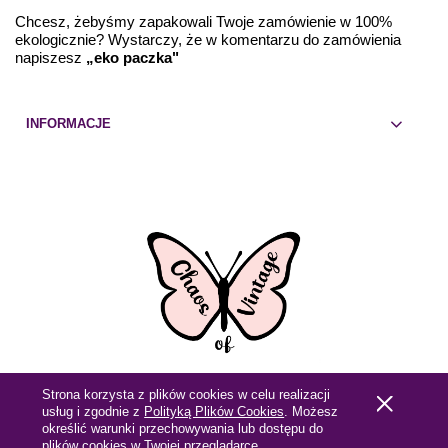
Chcesz, żebyśmy zapakowali Twoje zamówienie w 100%
ekologicznie? Wystarczy, że w komentarzu do zamówienia
napiszesz
„eko paczka"
INFORMACJE
Strona korzysta z plików cookies w celu realizacji
Pokaż pełną wersję strony
usług i zgodnie z
Polityką Plików Cookies
. Możesz
określić warunki przechowywania lub dostępu do
Sklep internetowy Shoper.pl
plików cookies w Twojej przeglądarce.