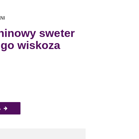
NI
ninowy sweter
ngo wiskoza
A