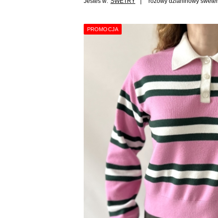
Jesteś w:
SWETRY
różowy dzianinowy swete
PROMOCJA