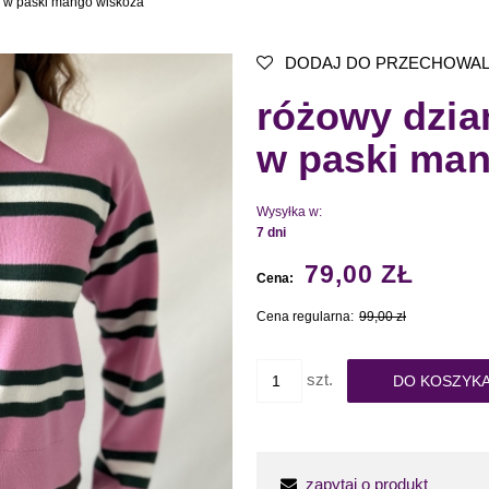
r w paski mango wiskoza
DODAJ DO PRZECHOWAL
różowy dzia
w paski ma
Wysyłka w:
7 dni
79,00 ZŁ
Cena:
Cena regularna:
99,00 zł
szt.
DO KOSZYK
zapytaj o produkt