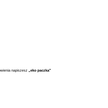
ówienia napiszesz
„eko paczka"