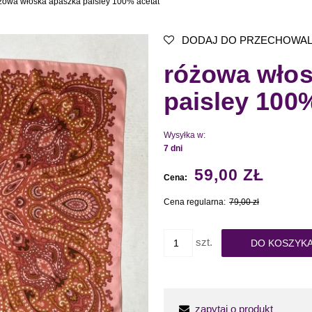
żowa włoska apaszka paisley 100% acetat
DODAJ DO PRZECHOWAL
różowa włos
paisley 100
Wysyłka w:
7 dni
59,00 ZŁ
Cena:
Cena regularna:
79,00 zł
szt.
DO KOSZYK
zapytaj o produkt