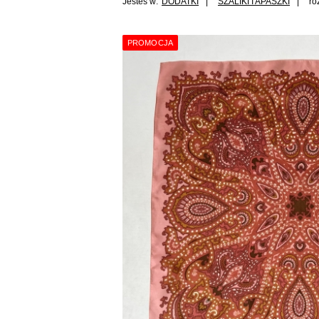
Jesteś w:
DODATKI
SZALIKI I APASZKI
ró
PROMOCJA