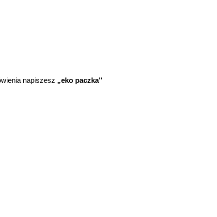
ówienia napiszesz
„eko paczka"