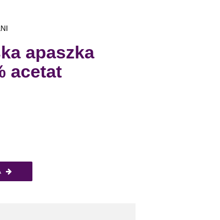
NI
ka apaszka
% acetat
A