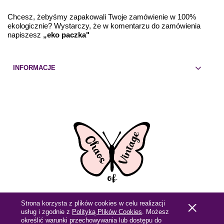
Chcesz, żebyśmy zapakowali Twoje zamówienie w 100%
ekologicznie? Wystarczy, że w komentarzu do zamówienia
napiszesz
„eko paczka"
INFORMACJE
Strona korzysta z plików cookies w celu realizacji
Pokaż pełną wersję strony
usług i zgodnie z
Polityką Plików Cookies
. Możesz
określić warunki przechowywania lub dostępu do