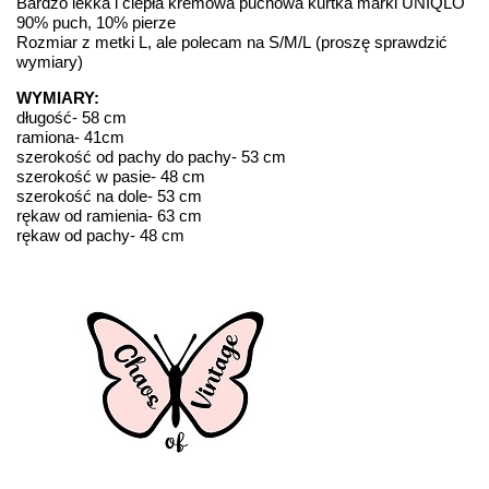
Bardzo lekka i ciepła kremowa puchowa kurtka marki UNIQLO
90% puch, 10% pierze
Rozmiar z metki L, ale polecam na S/M/L (proszę sprawdzić
wymiary)
WYMIARY:
długość- 58 cm
ramiona- 41cm
szerokość od pachy do pachy- 53 cm
szerokość w pasie- 48 cm
szerokość na dole- 53 cm
rękaw od ramienia- 63 cm
rękaw od pachy- 48 cm