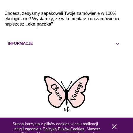
Chcesz, żebyśmy zapakowali Twoje zamówienie w 100%
ekologicznie? Wystarczy, że w komentarzu do zamówienia
napiszesz
„eko paczka"
INFORMACJE
Strona korzysta z plików cookies w celu realizacji
Pokaż pełną wersję strony
usług i zgodnie z
Polityką Plików Cookies
. Możesz