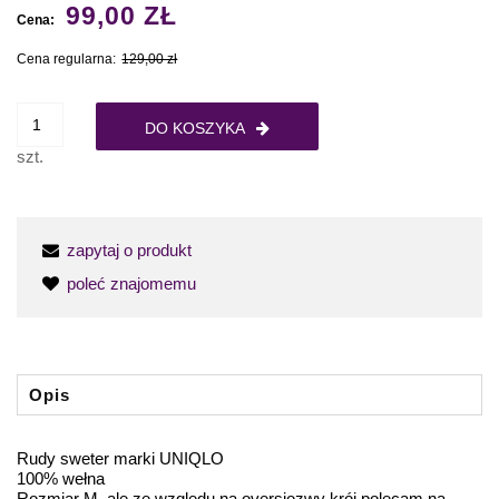
99,00 ZŁ
Cena:
Cena regularna:
129,00 zł
DO KOSZYKA
szt.
zapytaj o produkt
poleć znajomemu
Opis
Rudy sweter marki UNIQLO
100% wełna
Rozmiar M, ale ze względu na oversiozwy krój polecam na