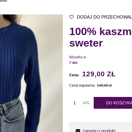
weter
DODAJ DO PRZECHOWAL
100% kaszmi
sweter
Wysyłka w:
7 dni
129,00 ZŁ
Cena:
Cena regularna:
149,00 zł
szt.
DO KOSZYK
zapytaj o produkt