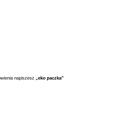
ówienia napiszesz
„eko paczka"