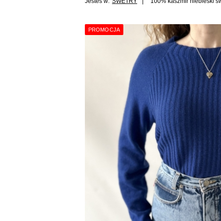
Jesteś w:
SWETRY
100% kaszmir niebieski s
PROMOCJA