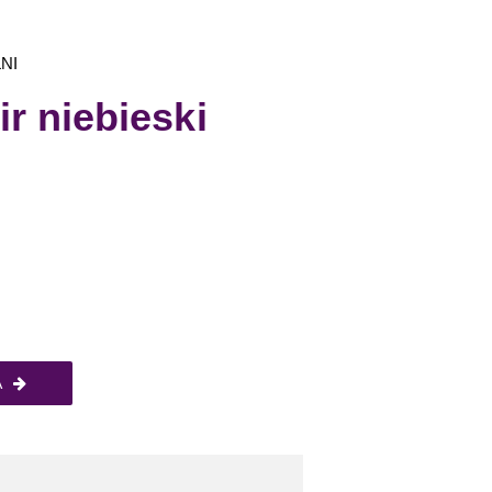
NI
r niebieski
A