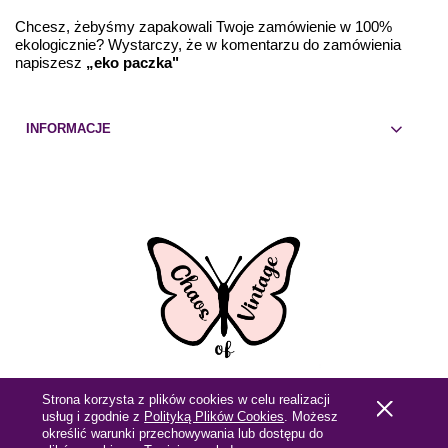
Chcesz, żebyśmy zapakowali Twoje zamówienie w 100%
ekologicznie? Wystarczy, że w komentarzu do zamówienia
napiszesz
„eko paczka"
INFORMACJE
Strona korzysta z plików cookies w celu realizacji
Pokaż pełną wersję strony
usług i zgodnie z
Polityką Plików Cookies
. Możesz
określić warunki przechowywania lub dostępu do
Sklep internetowy Shoper.pl